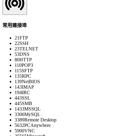
常用連接埠
21
FTP
22
SSH
23
TELNET
53
DNS
80
HTTP
110
POP3
115
SFTP
135
RPC
139
NetBIOS
143
IMAP
194
IRC
443
SSL
445
SMB
1433
MSSQL
3306
MySQL
3389
Remote Desktop
5632
PCAnywhere
5900
VNC