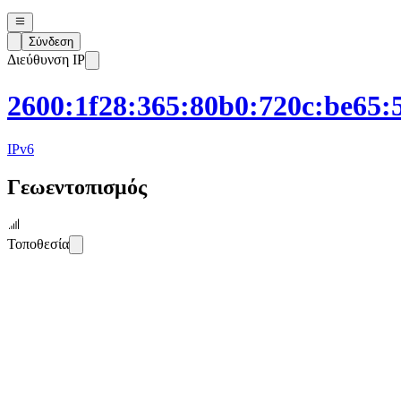
Σύνδεση
Διεύθυνση IP
2600:1f28:365:80b0:720c:be65:
IPv
6
Γεωεντοπισμός
Τοποθεσία