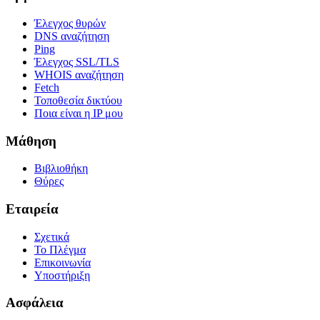
Έλεγχος θυρών
DNS αναζήτηση
Ping
Έλεγχος SSL/TLS
WHOIS αναζήτηση
Fetch
Τοποθεσία δικτύου
Ποια είναι η IP μου
Μάθηση
Βιβλιοθήκη
Θύρες
Εταιρεία
Σχετικά
Το Πλέγμα
Επικοινωνία
Υποστήριξη
Ασφάλεια