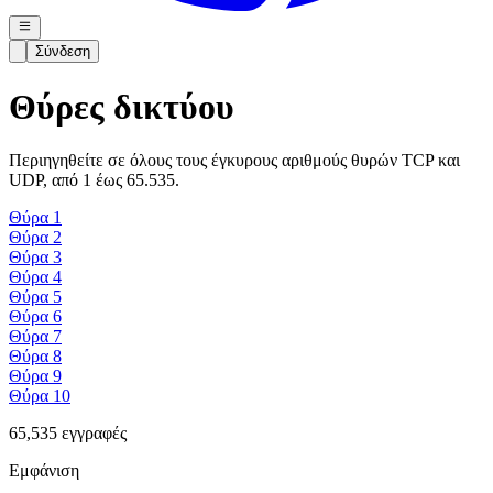
Σύνδεση
Θύρες δικτύου
Περιηγηθείτε σε όλους τους έγκυρους αριθμούς θυρών TCP και
UDP, από 1 έως 65.535.
Θύρα
1
Θύρα
2
Θύρα
3
Θύρα
4
Θύρα
5
Θύρα
6
Θύρα
7
Θύρα
8
Θύρα
9
Θύρα
10
65,535
εγγραφές
Εμφάνιση