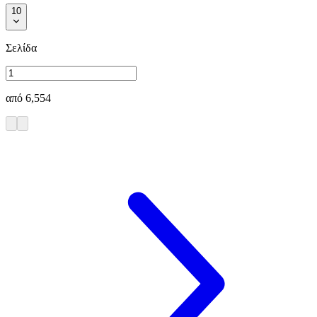
10
Σελίδα
από
6,554