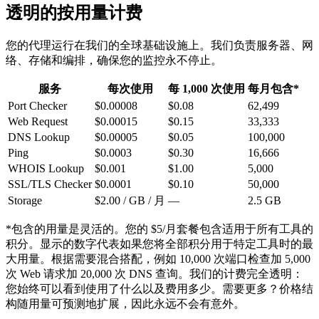
透明的按用量计费
您的代理运行在我们的全球基础设施上。我们负责服务器、网
络、存储和编排，确保您的监控永不停止。
服务
每次使用
每 1,000 次使用
每月包含*
Port Checker
$0.00008
$0.08
62,499
Web Request
$0.00015
$0.15
33,333
DNS Lookup
$0.00005
$0.05
100,000
Ping
$0.0003
$0.30
16,666
WHOIS Lookup
$0.001
$1.00
5,000
SSL/TLS Checker
$0.0001
$0.10
50,000
Storage
$2.00
/ GB / 月
—
2.5
GB
*包含的用量是灵活的。您的 $5/月套餐包含适用于所有工具的
积分。显示的数字代表如果您将全部积分用于特定工具时的最
大用量。根据需要混合搭配，例如 10,000 次端口检查加 5,000
次 Web 请求加 20,000 次 DNS 查询。我们的计费完全透明：
您始终可以看到使用了什么以及费用多少。需要更多？价格结
构随用量可预测地扩展，因此永远不会有意外。