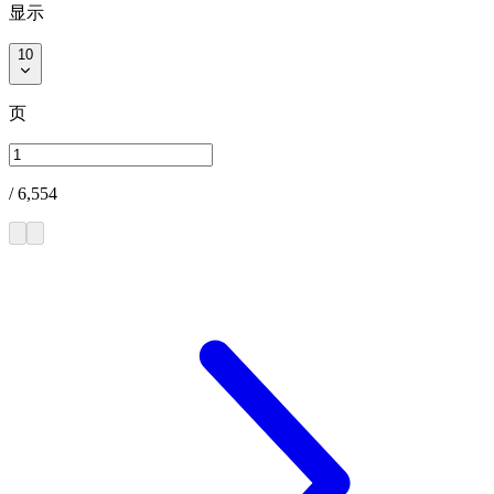
显示
10
页
/
6,554