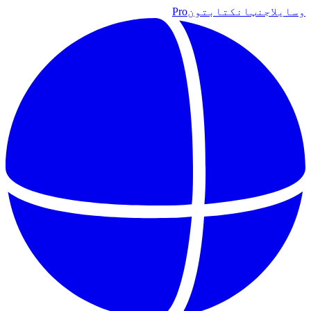
وسایل
اجنټان
کتابتون
Pro