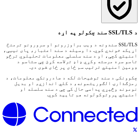
د SSL/TLS سند چکولو په اړه
SSL/TLS سندونه د ویب براوزرونو او سرورونو ترمنځ
اړیکه خوندي کوي. دا وسیله د سند اعتبار، پای نیټې،
امنیتي کچې، او د سند سلسلې معلومات تحلیلوي ترڅو
تاسو سره مرسته وکړي ډاډ ترلاسه کړئ چې ستاسو د
ډومین امنیتي ترتیب سم ځای پر ځای شوی دی.
چکوونکی د سند توضیحات لکه د صادرونکي معلومات، د
رمزګذارۍ الګوریتمونه، د کلي اندازې، او بدیل
نومونه وڅیړي پداسې حال کې چې د سند سلسله او
امنیتي پروتوکولونه هم تایید کوي.