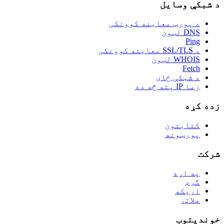
د شبکې وسایل
د پورټ معاینه کوونکی
DNS لټون
Ping
د SSL/TLS معاینه کوونکی
WHOIS لټون
Fetch
د شبکې ځای
زما IP پته څه ده
زده کړه
کتابتون
پورټونه
شرکت
په اړه
گرډ
اړیکه
ملاتړ
خوندیتوب