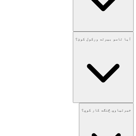
آیا تاسو بیرته ورکول کوئ؟
خبرتیاوې څنګه کار کوي؟