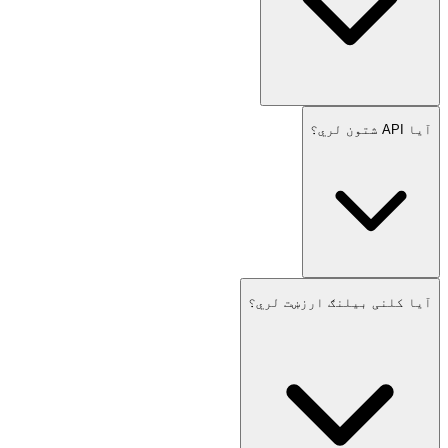
آیا API شتون لري؟
آیا کلنی بیلنګ ارزښت لري؟