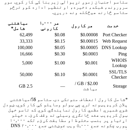
ستاسو اجنټان زموږ نړیوالې زیربنا کې کار کوي. موږ
سرورونه، شبکه، ذخیره، او تنظیم اداره کوو ترڅو
ستاسو څارنه هیڅکله ونه دریږي.
هر ۱,۰۰۰
میاشتنی
خدمت
هر کارول
کارونې
شامل*
62,499
$0.08
$0.00008
Port Checker
33,333
$0.15
$0.00015
Web Request
100,000
$0.05
$0.00005
DNS Lookup
16,666
$0.30
$0.0003
Ping
WHOIS
5,000
$1.00
$0.001
Lookup
SSL/TLS
50,000
$0.10
$0.0001
Checker
/ GB /
$2.00
GB
2.5
—
Storage
میاشت
*شامل کارول انعطاف منونکی دی. ستاسو $5/میاشتنی
پلان کریډیټونه لري چې ټولو وسایلو کې کار کوي. ښودل
شوي شمیرې اعظمي کارول نمایندګي کوي که تاسو خپل
ټول کریډیټ هغه ځانګړي وسیلې ته وقف کړئ. د خپلو
اړتیاو پر بنسټ مخلوط او مطابقت کړئ، لکه ۱۰,۰۰۰
پورټ چکونه جمع ۵,۰۰۰ ویب غوښتنې جمع ۲۰,۰۰۰ DNS