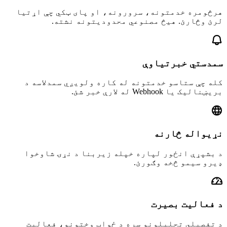
هرڅومره خدمتونه، سرورونه، او پای ټکي چې اړتیا
لرئ وڅارئ. هیڅ مصنوعي محدودیتونه نشته.
سمدستي خبرتیاوې
کله چې ستاسو خدمتونه له کاره ولویږي سمدلاسه د
بریښنالیک یا Webhook له لارې خبر شئ.
نړیواله څارنه
د بشپړې انځور لپاره خپله زیربنا د نړۍ شاوخوا
ډیرو سیمو څخه وګورئ.
د فعالیت بصیرت
د تفصیلي تحلیلونو سره د ځواب وختونو، فعالیت