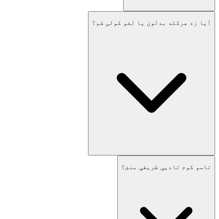
آیا زه هرکله بدلون یا لغو کولی شم؟
تاسو کوم تادیې طریقې منئ؟