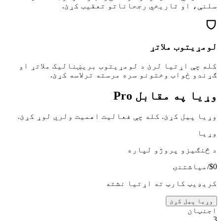
سلنې، او تاریخي رجحاناتو تعقیب کړئ.
لومړیتوب ملاتړ
کله چې اړتیا لرئ د لومړیتوب بریښنالیک ملاتړ او
ګړندو ځواب وختونو سره مرسته ترلاسه کړئ.
وړیا په مقابل Pro
وړیا پیل کړئ. کله چې فعالیت اهمیت ولري لوړ کړئ.
وړیا
د څنګیزو پروژو لپاره
0
$
/میاشتنۍ
کریډیټ کارټ ته اړتیا نشته
وړیا پیل کړئ
اجنټان
3