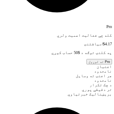
Pro
کله چې فعالیت اهمیت ولري
$4.17
/میاشتنۍ
په کلنۍ توګه د $50 حساب کیږي
Pro ته لوړول
اجنټان
نامحدود
هر اجنټ ته وسایل
نامحدود
د چک تکرار
تر دقیقې پورې
بریښنالیک خبرتیاوې