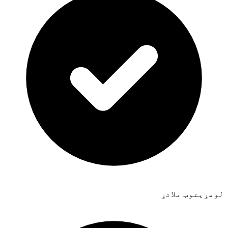
لومړیتوب ملاتړ