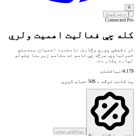
دننه کیدل
Connected Pro
کله چې فعالیت اهمیت ولري
تر دقیقې پورې وڅارئ. نامحدود اجنټان. سمدستي
خبرتیاوې. هرڅه چې تاسو ته ستاسو زیربنا چلولو
لپاره پکار ده.
$
4.17
/میاشتنۍ
په کلنۍ توګه د $50 حساب کیږي
میاشتنی حساب
کلنی حساب
(۱۷٪ سپما!)