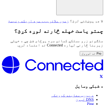
لا هم پوښتنې لرئ؟
زموږ ملاتړ ټیم سره اړیکه ونیسئ
چمتو یاست خپله څارنه لوړه کړئ؟
سلګونو زرو مسلکي کسانو سره یوځای شئ چې د خپلې
زیربنا څارنې لپاره Connected ته اعتماد لري.
Pro ته لوړول
د شبکې وسایل
د پورټ معاینه کوونکی
DNS لټون
Ping