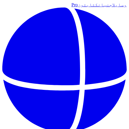
وسایل
اجنټان
کتابتون
Pro