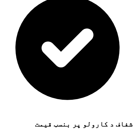
شفاف د کارولو پر بنسټ قیمت