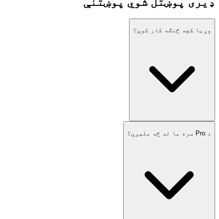
ډیری پوښتل شوي پوښتنې
وړیا کچه څنګه کار کوي؟
د Pro سره ما ته څه ملیږي؟