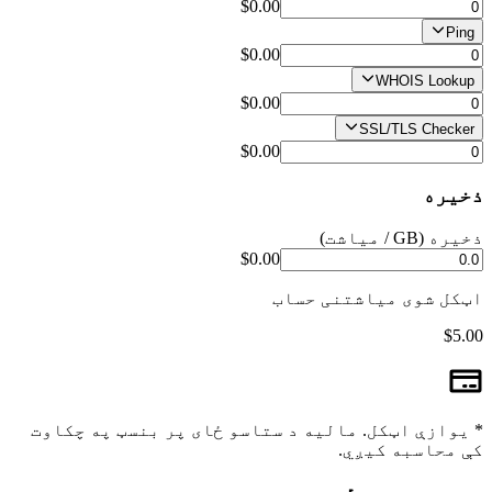
$0.00
Ping
$0.00
WHOIS Lookup
$0.00
SSL/TLS Checker
$0.00
ذخیره
ذخیره (GB / میاشت)
$0.00
اټکل شوی میاشتنی حساب
$5.00
* یوازې اټکل. مالیه د ستاسو ځای پر بنسټ په چکاوت
کې محاسبه کیږي.