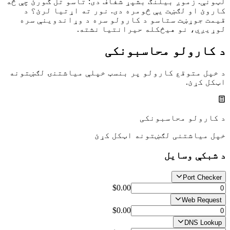
لټونې. زموږ بیلنګ بشپړ شفاف دی: تاسو تل ګورئ چې څه
کاروئ او لګښت یې څومره دی. نور ته اړتیا لرئ؟ د
قیمت جوړښت ستاسو د کارولو سره د وړاندوینې سره
لوړیږي، نو هیڅکله حیرانتیا نشته.
د کارولو محاسبونکی
د خپل متوقع کارولو پر بنسټ خپلې میاشتنۍ لګښتونه
اټکل کړئ.
د کارولو محاسبونکی
خپل میاشتنی لګښتونه اټکل کړئ
د شبکې وسایل
Port Checker
$0.00
Web Request
$0.00
DNS Lookup