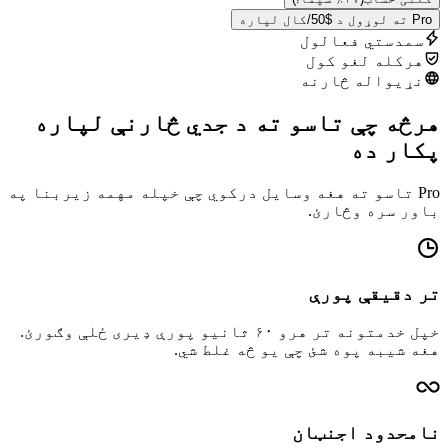
Pro ته لوړول د $50/کال لپاره
سمدستي فعالول
هرکله لغو کول
نړیواله څارنه
هرڅه چې تاسو ته د جدي څارنې لپاره
پکار ده
Pro تاسو ته هغه وسایل درکوي چې خپله مهمه زیربنا په
باور سره وڅارئ.
تر دقیقې پورې
خپل خدمتونه تر هرو ۶۰ ثانیو پورې ډیری ځلې وګورئ.
هغه شیبه پوه شئ چې یو څه غلط شي.
نامحدود اجنټان