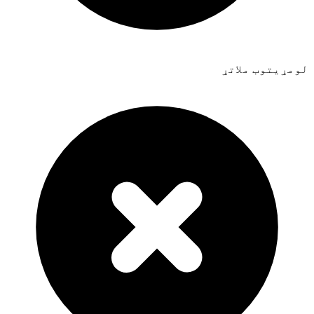
لومړیتوب ملاتړ