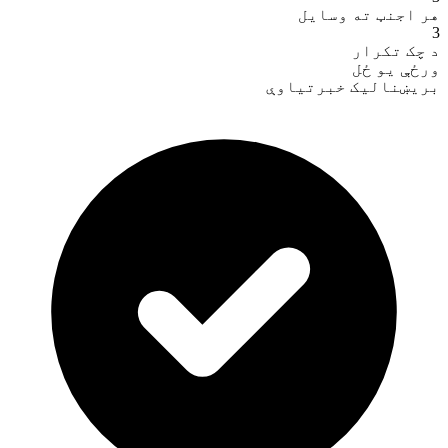
هر اجنټ ته وسایل
3
د چک تکرار
ورځې یو ځل
بریښنالیک خبرتیاوې