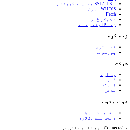
د SSL/TLS معاینه کوونکی
WHOIS لټون
Fetch
د شبکې ځای
زما IP پته څه ده
زده کړه
کتابتون
پورټونه
شرکت
په اړه
گرډ
اړیکه
ملاتړ
خوندیتوب
د خدمت شرایط
د محرمیت تګلاره
د Connected سره تازه پاتې شئ