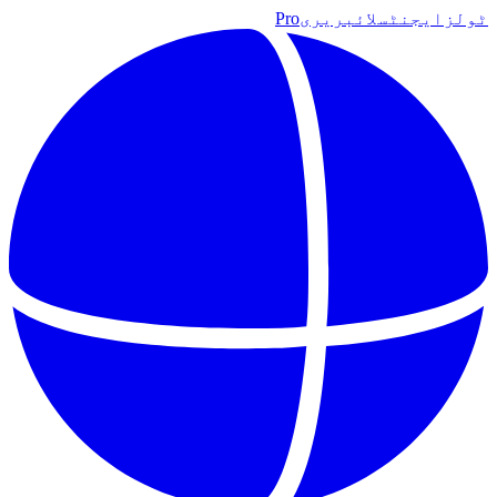
ٹولز
ایجنٹس
لائبریری
Pro