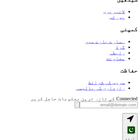
لائبریری
پورٹس
کمپنی
ہمارے بارے میں
گرڈ
رابطہ
معاونت
حفاظت
سروس کی شرائط
رازداری کی پالیسی
Connected کی تازہ ترین معلومات حاصل کریں
اردو