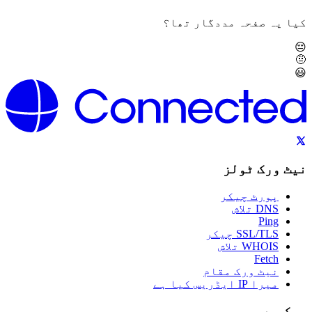
کیا یہ صفحہ مددگار تھا؟
😔
🤨
😃
نیٹ ورک ٹولز
پورٹ چیکر
DNS تلاش
Ping
SSL/TLS چیکر
WHOIS تلاش
Fetch
نیٹ ورک مقام
میرا IP ایڈریس کیا ہے
سیکھیں