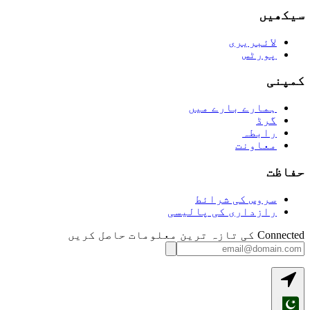
سیکھیں
لائبریری
پورٹس
کمپنی
ہمارے بارے میں
گرڈ
رابطہ
معاونت
حفاظت
سروس کی شرائط
رازداری کی پالیسی
Connected کی تازہ ترین معلومات حاصل کریں