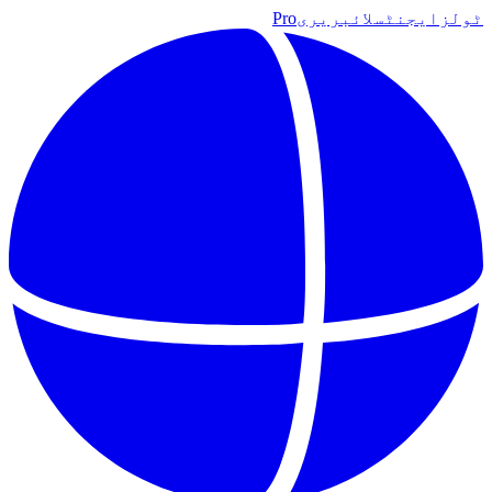
ٹولز
ایجنٹس
لائبریری
Pro