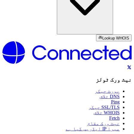
Lookup WHOIS
نیٹ ورک ٹولز
پورٹ چیکر
DNS تلاش
Ping
SSL/TLS چیکر
WHOIS تلاش
Fetch
نیٹ ورک مقام
میرا IP ایڈریس کیا ہے