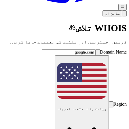
سائن ان
WHOIS تلاش
ڈومین رجسٹریشن اور ملکیت کی تفصیلات حاصل کریں۔
Domain Name
Region
ریاست ہائے متحدہ امریکہ