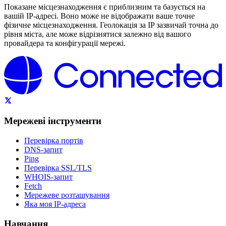
Показане місцезнаходження є приблизним та базується на
вашій IP-адресі. Воно може не відображати ваше точне
фізичне місцезнаходження. Геолокація за IP зазвичай точна до
рівня міста, але може відрізнятися залежно від вашого
провайдера та конфігурації мережі.
Мережеві інструменти
Перевірка портів
DNS-запит
Ping
Перевірка SSL/TLS
WHOIS-запит
Fetch
Мережеве розташування
Яка моя IP-адреса
Навчання