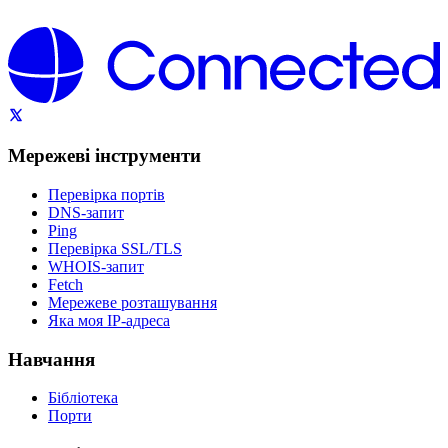
Мережеві інструменти
Перевірка портів
DNS-запит
Ping
Перевірка SSL/TLS
WHOIS-запит
Fetch
Мережеве розташування
Яка моя IP-адреса
Навчання
Бібліотека
Порти