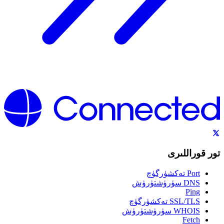
تور قوراللىرى
Port تەكشۈرگۈچ
DNS سۈرۈشتۈرۈش
Ping
SSL/TLS تەكشۈرگۈچ
WHOIS سۈرۈشتۈرۈش
Fetch