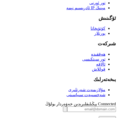
تور ئورنى
مېنىڭ IP ئادرېسىم نېمە
ئۆگىنىش
كۈتۈپخانا
پورتلار
شىركەت
ھەققىدە
تور سېتكىسى
ئالاقە
قوللاش
بىخەتەرلىك
مۇلازىمەت شەرتلىرى
شەخسىيەت سىياسىتى
Connected يېڭىلىقلىرىدىن خەۋەردار بولۇڭ