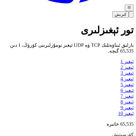
كىرىش
تور ئېغىزلىرى
بارلىق ئىناۋەتلىك TCP ۋە UDP ئېغىز نومۇرلىرىنى كۆرۈڭ، 1 دىن
65,535 گىچە.
ئېغىز
1
ئېغىز
2
ئېغىز
3
ئېغىز
4
ئېغىز
5
ئېغىز
6
ئېغىز
7
ئېغىز
8
ئېغىز
9
ئېغىز
10
65,535
خاتىرە
كۆرسىتىش