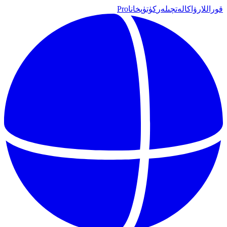
قوراللار
ۋاكالەتچىلەر
كۈتۈپخانا
Pro