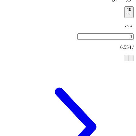
10
بەت
6,554
/