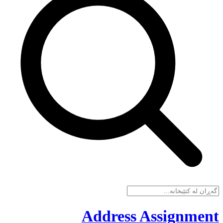
Address Assignment